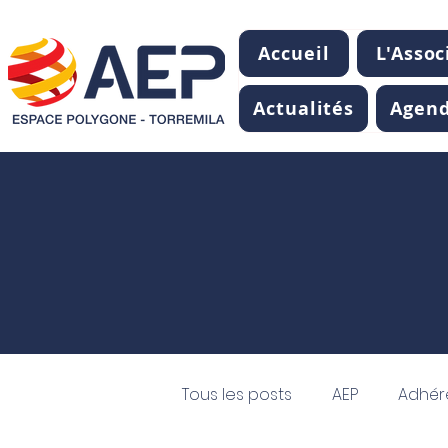
Accueil
L'Assoc
Actualités
Agen
Tous les posts
AEP
Adhér