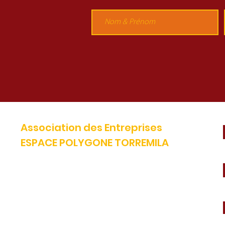
Association des Entreprises
ESPACE POLYGONE TORREMILA
Défendre et construire notre territoire pour accélérer la réussite
de nos entreprises.
E-mail:
contact@espacepolygone.com
Tél:
04 68 52 52 82 -
Mobile :
06 28 90 55 38