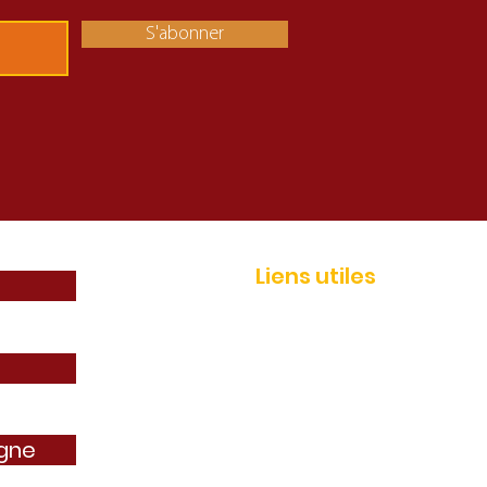
S'abonner
Liens utiles
Adhérer
Actualités
Événements
Services
igne
Boutique AEP