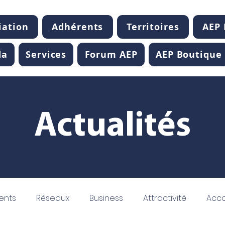
iation
Adhérents
Territoires
AEP
da
Services
Forum AEP
AEP Boutique
Actualités
ents
Réseaux
Business
Attractivité
Acc