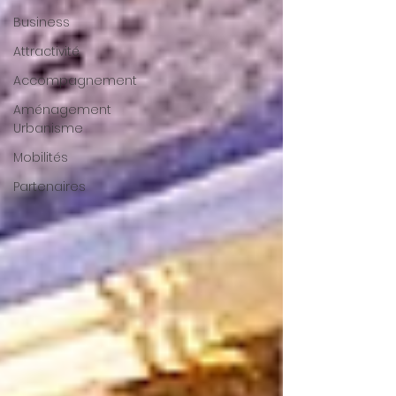
Business
Attractivité
Accompagnement
Aménagement
Urbanisme
Mobilités
Partenaires