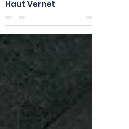
tourisme haut de
gamme au coeur du
Haut Vernet