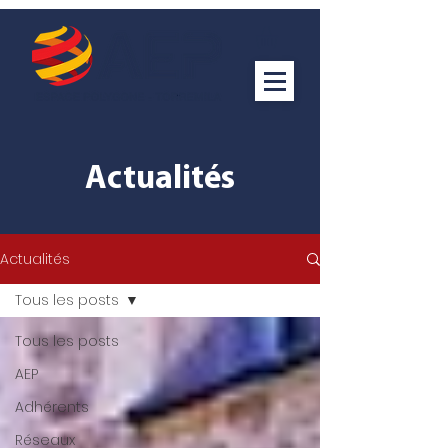
Actualités
Actualités
Tous les posts
Tous les posts
AEP
Adhérents
Réseaux