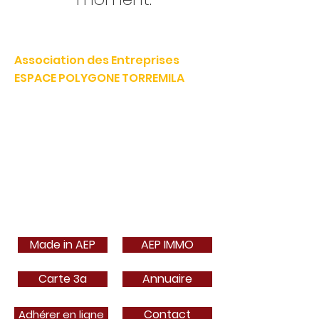
Association des Entreprises
ESPACE POLYGONE TORREMILA
Défendre et construire notre territoire pour accélérer la
réussite de nos entreprises.
E-mail:
contact@espacepolygone.com
Tél:
04 68 52 52 82
-
Mobile :
06 28 90 55 38
51 Rue Louis Delaunay -
66000 Perpignan
SIRET :
399 366 624 00019
- APE 9499Z
TVA INFRACOM :
FR
19 399 366 624
Made in AEP
AEP IMMO
Carte 3a
Annuaire
Contact
Adhérer en ligne