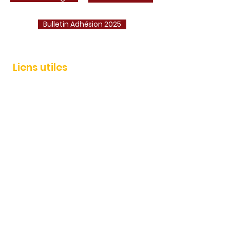
Bulletin Adhésion 2025
Liens utiles
Adhérer
Actualités
Événements
Services
Boutique AEP
Contact
AEP IMMO