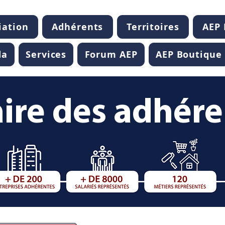
iation
Adhérents
Territoires
AEP
da
Services
Forum AEP
AEP Boutique
ire des adhér