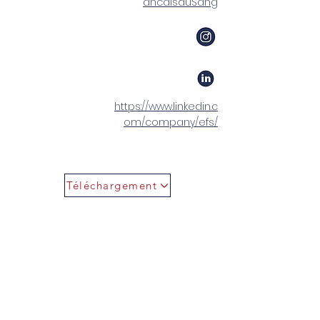
ancaisduSang
https://www.linkedin.c
om/company/efs/
Téléchargement