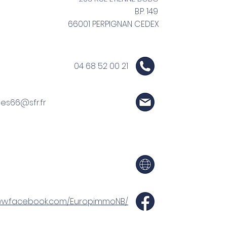
B.P. 149
66001 PERPIGNAN CEDEX
04 68 52 00 21
res66@sfr.fr
www.facebook.com/EuropimmoNB/