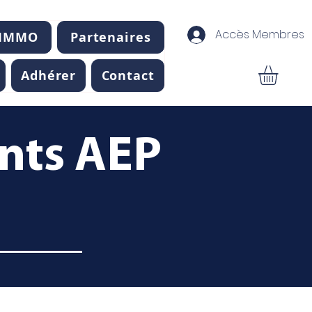
Accès Membres
 IMMO
Partenaires
Adhérer
Contact
ents AEP