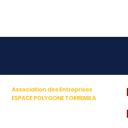
Association des Entreprises
ESPACE POLYGONE TORREMILA
Défendre et construire notre territoire pour accélérer la réussite
de nos entreprises.