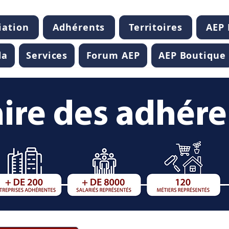
iation
Adhérents
Territoires
AEP
da
Services
Forum AEP
AEP Boutique
ire des adhér