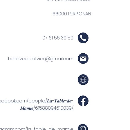
66000 PERPIGNAN
07 61 56 39 59
belleveau.olivier@gmail.com
book.com/people/𝑳𝒂-𝑻𝒂𝒃𝒍𝒆-𝒅𝒆-
𝑴𝒂𝒎𝒊𝒆/61588094610039/
stagram.com/la_table_de_mamie