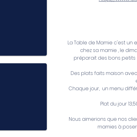
La Table de Mamie c'est un e
chez sa mamie , le dim
préparait des bons petits 
Des plats faits maison avec
Chaque jour, un menu différ
Plat du jour 13
Nous aimerions que nos cli
mamies à poser s