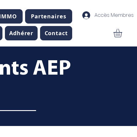
Accès Membres
 IMMO
Partenaires
Adhérer
Contact
ents AEP