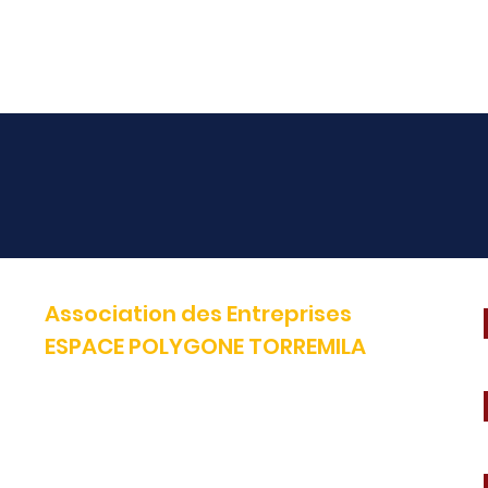
Association des Entreprises
ESPACE POLYGONE TORREMILA
Défendre et construire notre territoire pour accélérer la réussite
de nos entreprises.
E-mail:
contact@espacepolygone.com