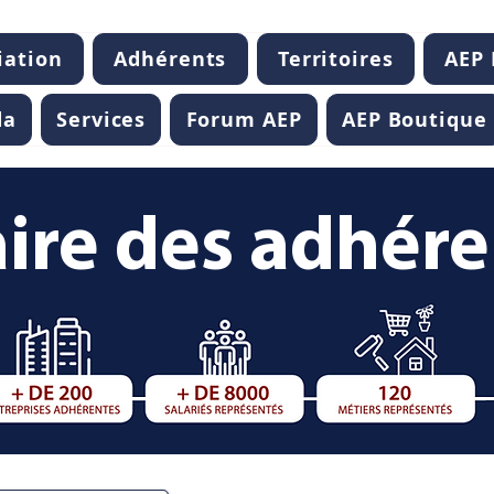
iation
Adhérents
Territoires
AEP
da
Services
Forum AEP
AEP Boutique
ire des adhér