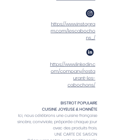
https://www.instagra
m.com/lescabocho
ns_/
https://www.linkedin.c
om/company/resta
urant-les-
cabochons/
BISTROT POPULAIRE
CUISINE JOYEUSE & HONNÊTE
Ici, nous célébrons une cuisine française
sincère, conviviale, préparée chaque jour
avec des produits frais.
UNE CARTE DE SAISON