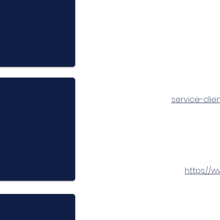
service-clie
https://