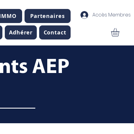
Accès Membres
 IMMO
Partenaires
Adhérer
Contact
ents AEP