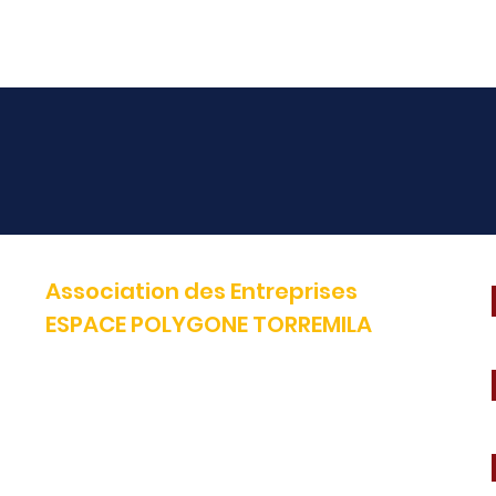
Association des Entreprises
ESPACE POLYGONE TORREMILA
Défendre et construire notre territoire pour accélérer la réussite
de nos entreprises.
E-mail:
contact@espacepolygone.com
Tél:
04 68 52 52 82 -
Mobile :
06 28 90 55 38