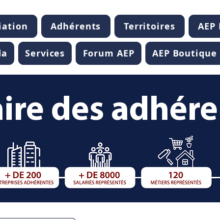
iation
Adhérents
Territoires
AEP
da
Services
Forum AEP
AEP Boutique
ire des adhér