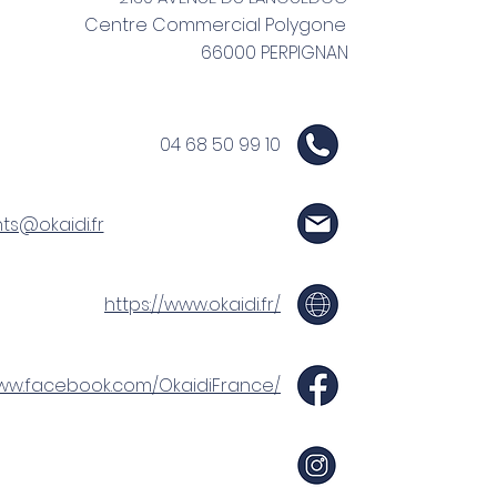
Centre Commercial Polygone
66000 PERPIGNAN
04 68 50 99 10
nts@okaidi.fr
https://www.okaidi.fr/
www.facebook.com/OkaidiFrance/