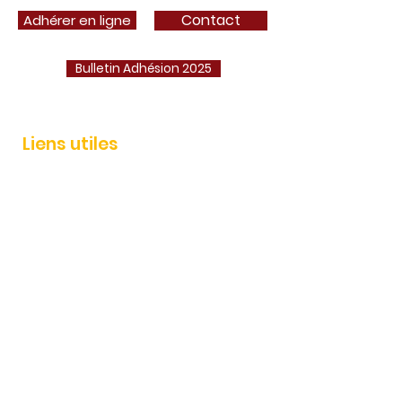
Contact
Adhérer en ligne
Bulletin Adhésion 2025
Liens utiles
Adhérer
Actualités
Événements
Services
Boutique AEP
Contact