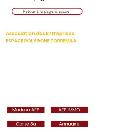
Retour à la page d'accueil
Association des Entreprises
ESPACE POLYGONE TORREMILA
Défendre et construire notre territoire pour accélérer la
réussite de nos entreprises.
E-mail:
contact@espacepolygone.com
Tél:
04 68 52 52 82
-
Mobile :
06 28 90 55 38
51 Rue Louis Delaunay -
66000 Perpignan
SIRET :
399 366 624 00019
- APE 9499Z
TVA INFRACOM :
FR
19 399 366 624
Made in AEP
AEP IMMO
Carte 3a
Annuaire