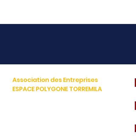
Association des Entreprises
ESPACE POLYGONE TORREMILA
Défendre et construire notre territoire pour accélérer la réussite
de nos entreprises.
E-mail:
contact@espacepolygone.com
Tél:
04 68 52 52 82 -
Mobile :
06 28 90 55 38