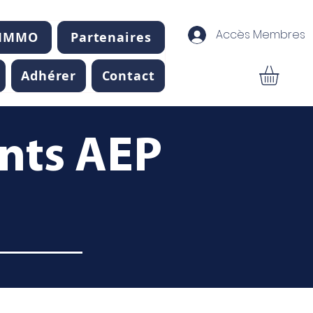
Accès Membres
 IMMO
Partenaires
Adhérer
Contact
ents AEP