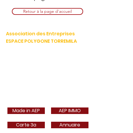
Retour à la page d'accueil
Association des Entreprises
ESPACE POLYGONE TORREMILA
Défendre et construire notre territoire pour accélérer la
réussite de nos entreprises.
E-mail:
contact@espacepolygone.com
Tél:
04 68 52 52 82
-
Mobile :
06 28 90 55 38
51 Rue Louis Delaunay -
66000 Perpignan
SIRET :
399 366 624 00019
- APE 9499Z
TVA INFRACOM :
FR
19 399 366 624
Made in AEP
AEP IMMO
Carte 3a
Annuaire