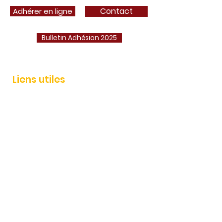
Contact
Adhérer en ligne
Bulletin Adhésion 2025
Liens utiles
Adhérer
Actualités
Événements
Services
Boutique AEP
Contact