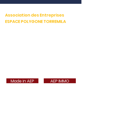
Association des Entreprises
ESPACE POLYGONE TORREMILA
Défendre et construire notre territoire pour accélérer la
réussite de nos entreprises.
E-mail:
contact@espacepolygone.com
Tél:
04 68 52 52 82
-
Mobile :
06 28 90 55 38
51 Rue Louis Delaunay -
66000 Perpignan
SIRET :
399 366 624 00019
- APE 9499Z
TVA INFRACOM :
FR
19 399 366 624
Made in AEP
AEP IMMO
Carte 3a
Annuaire
Contact
Adhérer en ligne