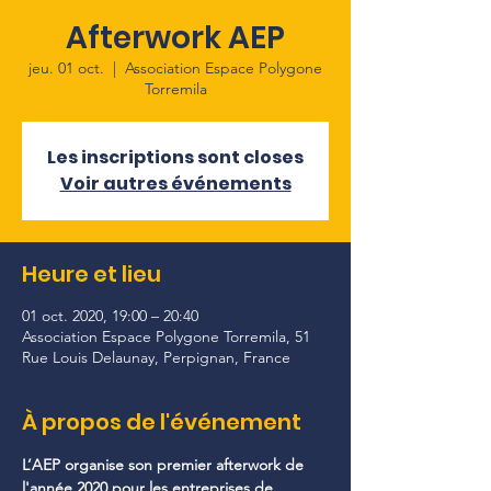
Afterwork AEP
jeu. 01 oct.
  |  
Association Espace Polygone
Torremila
Les inscriptions sont closes
Voir autres événements
Heure et lieu
01 oct. 2020, 19:00 – 20:40
Association Espace Polygone Torremila, 51
Rue Louis Delaunay, Perpignan, France
À propos de l'événement
L’AEP organise son premier afterwork de 
l'année 2020 pour les entreprises de 