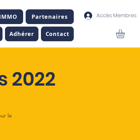
Accès Membres
 IMMO
Partenaires
Adhérer
Contact
s 2022
ur le