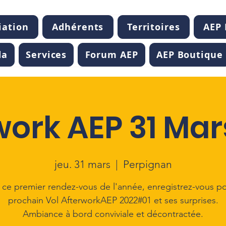
iation
Adhérents
Territoires
AEP
da
Services
Forum AEP
AEP Boutique
work AEP 31 Mar
jeu. 31 mars
  |  
Perpignan
 ce premier rendez-vous de l'année, enregistrez-vous po
prochain Vol AfterworkAEP 2022#01 et ses surprises.
Ambiance à bord conviviale et décontractée.