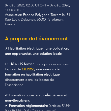
07 déc. 2026, 02:30 UTC+1 – 09 déc. 2026,
11:00 UTC+1
Association Espace Polygone Torremila, 51
Rue Louis Delaunay, 66000 Perpignan,
France
À propos de l'événement
⚡ 
Habilitation électrique : une obligation, 
une opportunité, une solution locale
Du 
16 au 19 février
, nous proposons, avec 
l’appui de 
OFPR66
, une 
session de 
formation en habilitation électrique 
directement dans les locaux de 
l’association.
✔ Formation ouverte aux 
électriciens et 
non-électriciens
✔ 
Formation réglementaire
 (articles R4544-
9 et R4544-10 du Code du travail)