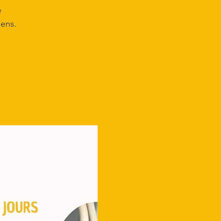
e
iens.