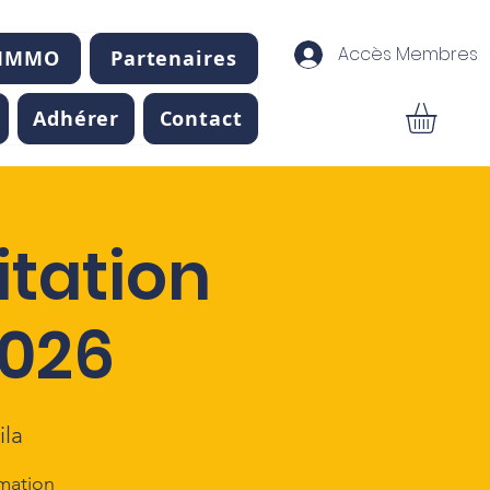
Accès Membres
 IMMO
Partenaires
Adhérer
Contact
itation
2026
ila
mation