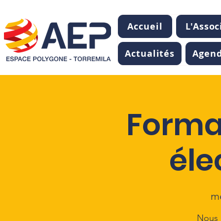
Accueil
L'Assoc
Actualités
Agen
Format
éle
me
Nous 