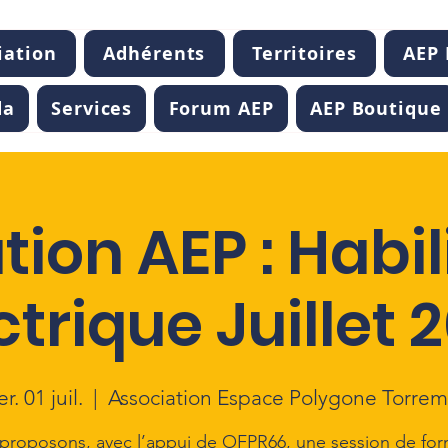
iation
Adhérents
Territoires
AEP
da
Services
Forum AEP
AEP Boutique
ion AEP : Habil
ctrique Juillet 
r. 01 juil.
  |  
Association Espace Polygone Torrem
proposons, avec l’appui de OFPR66, une session de for