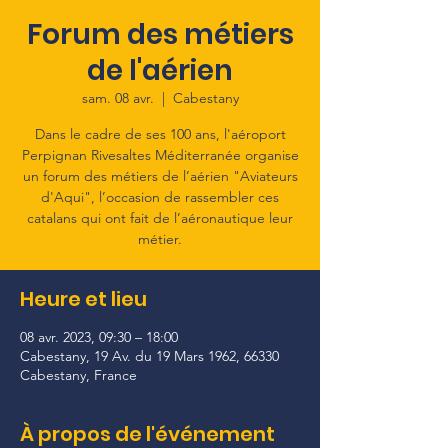
Forum des métiers
de l'aérien
sam. 08 avr.
  |  
Cabestany
Dans le cadre de ses 100 ans, l'aéroport
Perpignan Rivesaltes Méditerranée organise
un forum des métiers de l’aérien "Aviateurs
d'Aqui", l’occasion de rassembler ces
catalans qui ont fait de l’aéronautique leur
métier.
Heure et lieu
08 avr. 2023, 09:30 – 18:00
Cabestany, 19 Av. du 19 Mars 1962, 66330
Cabestany, France
À propos de l'événement