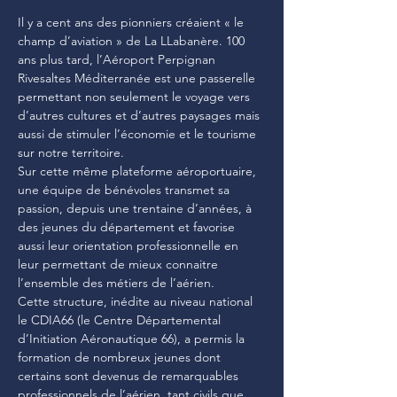
Il y a cent ans des pionniers créaient « le 
champ d’aviation » de La LLabanère. 100 
ans plus tard, l’Aéroport Perpignan 
Rivesaltes Méditerranée est une passerelle 
permettant non seulement le voyage vers 
d’autres cultures et d’autres paysages mais 
aussi de stimuler l’économie et le tourisme 
sur notre territoire.
Sur cette même plateforme aéroportuaire, 
une équipe de bénévoles transmet sa 
passion, depuis une trentaine d’années, à 
des jeunes du département et favorise 
aussi leur orientation professionnelle en 
leur permettant de mieux connaitre 
l’ensemble des métiers de l’aérien.
Cette structure, inédite au niveau national 
le CDIA66 (le Centre Départemental 
d’Initiation Aéronautique 66), a permis la 
formation de nombreux jeunes dont 
certains sont devenus de remarquables 
professionnels de l’aérien, tant civils que 