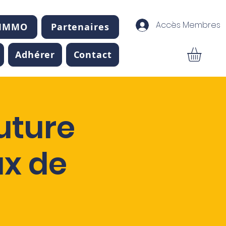
Accès Membres
 IMMO
Partenaires
Adhérer
Contact
uture
ux de