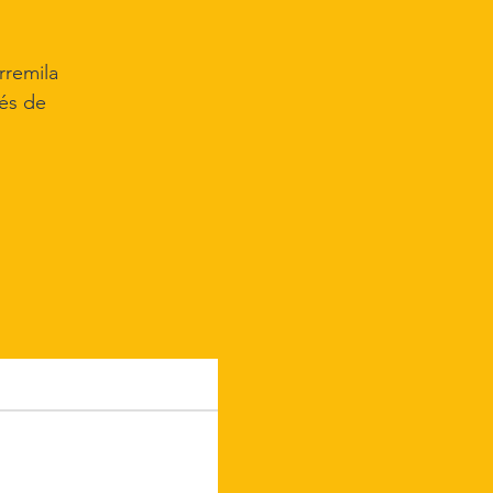
rremila
tés de