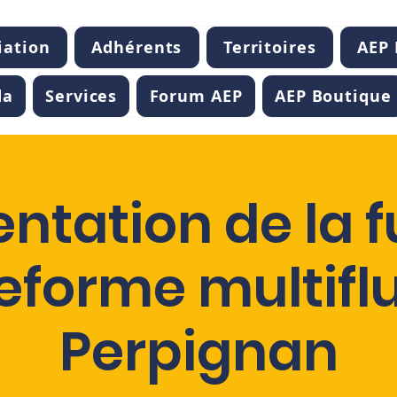
iation
Adhérents
Territoires
AEP
da
Services
Forum AEP
AEP Boutique
entation de la f
eforme multifl
Perpignan