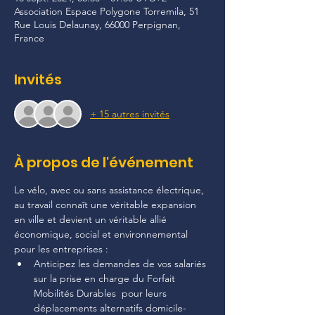
Association Espace Polygone Torremila, 51
Rue Louis Delaunay, 66000 Perpignan,
France
Invités
+ 15 autres invités
À propos de l'événement
Le vélo, avec ou sans assistance électrique, 
au travail connaît une véritable expansion 
en ville et devient un véritable allié 
économique, social et environnemental 
pour les entreprises :
Anticipez les demandes de vos salariés 
sur la prise en charge du Forfait 
Mobilités Durables  pour leurs 
déplacements alternatifs domicile-