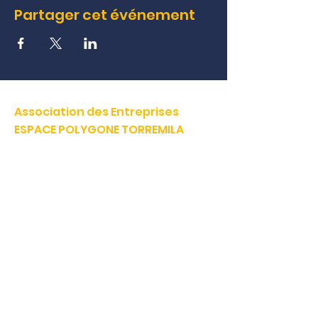
Partager cet événement
Association des Entreprises
ESPACE POLYGONE TORREMILA
Défendre et construire notre territoire pour accélérer la
réussite de nos entreprises.
E-mail:
contact@espacepolygone.com
Tél:
04 68 52 52 82
-
Mobile :
06 28 90 55 38
51 Rue Louis Delaunay -
66000 Perpignan
SIRET :
399 366 624 00019
- APE 9499Z
TVA INFRACOM :
FR
19 399 366 624
Made in AEP
AEP IMMO