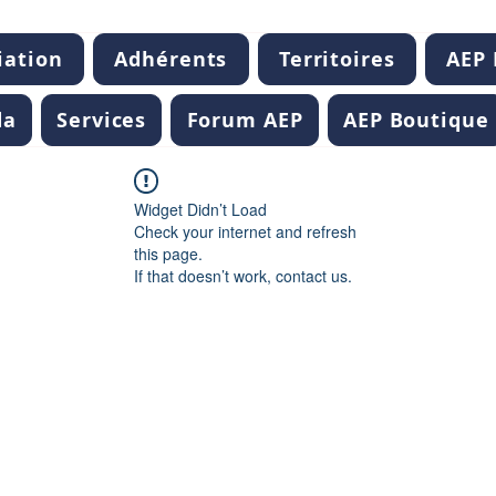
iation
Adhérents
Territoires
AEP
da
Services
Forum AEP
AEP Boutique
Widget Didn’t Load
Check your internet and refresh
this page.
If that doesn’t work, contact us.