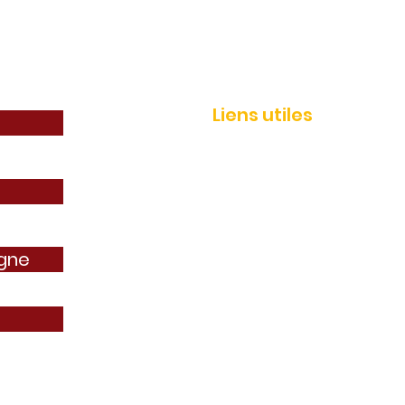
Liens utiles
Adhérer
Actualités
Événements
Services
igne
Boutique AEP
Contact
AEP IMMO