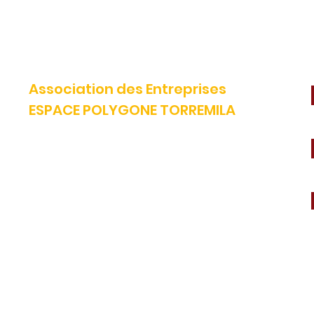
Association des Entreprises
ESPACE POLYGONE TORREMILA
Défendre et construire notre territoire pour accélérer la réussite
de nos entreprises.
E-mail:
contact@espacepolygone.com
Tél:
04 68 52 52 82 -
Mobile :
06 28 90 55 38
51 Rue Louis Delaunay -
66000 Perpignan
SIRET :
399 366 624 00019 - APE 9499Z
TVA INFRACOM :
FR 19 399 366 624