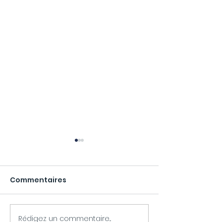
Commentaires
Rédigez un commentaire...
La Table de Mamie :
Best Western 