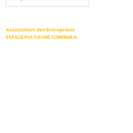
un vent de nostalgie
Alta : une nou
gourmande souffle
offre hôtelièr
sur Polygone
étoiles sur l'E
Association des Entreprises
Polygone Tor
ESPACE POLYGONE TORREMILA
Défendre et construire notre territoire pour accélérer la
réussite de nos entreprises.
E-mail:
contact@espacepolygone.com
Tél:
04 68 52 52 82
-
Mobile :
06 28 90 55 38
51 Rue Louis Delaunay -
66000 Perpignan
SIRET :
399 366 624 00019
- APE 9499Z
TVA INFRACOM :
FR
19 399 366 624
Made in AEP
AEP IMMO
Carte 3a
Annuaire