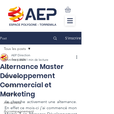
S'inscrire
Post
Tous les posts
AEP Direction
Tous les posts
4 oct. 2024
1 min de lecture
Alternance Master
AEP
Développement
Adhérents
Commercial et
Réseaux
Marketing
Business
Je cherche activement une alternance. 
Attractivité
En effet ce mois-ci j’ai commencé mon 
Accompagnement
Master 2 en Manager Développement 