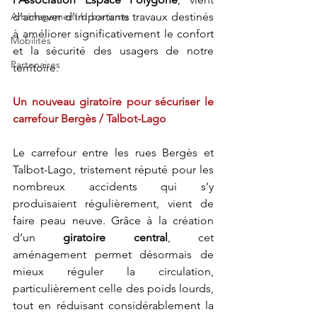
Aménagement Urbanisme
d’achever d’importants travaux destinés 
à améliorer significativement le confort 
Mobilités
et la sécurité des usagers de notre 
Partenaires
territoire.
Un nouveau giratoire pour sécuriser le 
carrefour Bergès / Talbot-Lago
Le carrefour entre les rues Bergès et 
Talbot-Lago, tristement réputé pour les 
nombreux accidents qui s’y 
produisaient régulièrement, vient de 
faire peau neuve. Grâce à la création 
d’un 
giratoire central
, cet 
aménagement permet désormais de 
mieux réguler la circulation, 
particulièrement celle des poids lourds, 
tout en réduisant considérablement la 