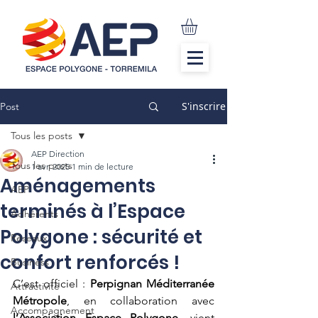
S'inscrire
Post
Tous les posts
AEP Direction
Tous les posts
1 avr. 2025
1 min de lecture
Aménagements
AEP
terminés à l’Espace
Adhérents
Polygone : sécurité et
Réseaux
confort renforcés !
Business
C’est officiel : 
Perpignan Méditerranée 
Attractivité
Métropole
, en collaboration avec 
Accompagnement
l’Association Espace Polygone
, vient 