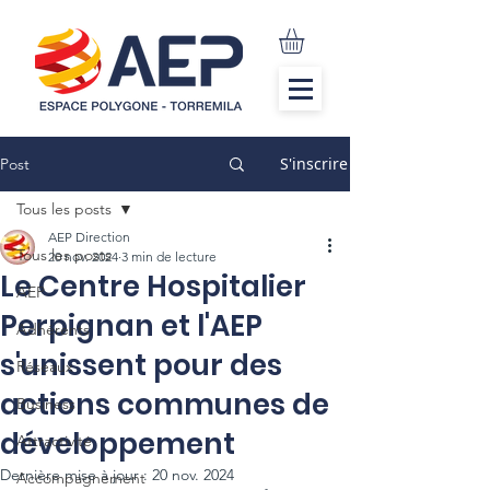
S'inscrire
Post
Tous les posts
AEP Direction
Tous les posts
20 nov. 2024
3 min de lecture
Le Centre Hospitalier
AEP
Perpignan et l'AEP
Adhérents
s'unissent pour des
Réseaux
actions communes de
Business
développement
Attractivité
Dernière mise à jour :
20 nov. 2024
Accompagnement