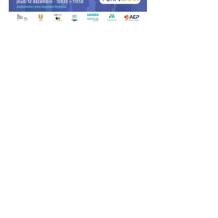
AEP
CHP
AEP
Réseaux
Attractivité
Voir tout
Posts récents