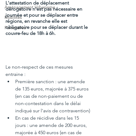
L'attestation de déplacement 
Aménagement Urbanisme
dérogatoire n'est pas nécessaire en 
journée et pour se déplacer entre 
Mobilités
régions, en revanche elle est 
obligatoire pour se déplacer durant le 
Partenaires
couvre-feu de 18h à 6h.
Le non-respect de ces mesures 
entraine :
Première sanction : une amende 
de 135 euros, majorée à 375 euros 
(en cas de non-paiement ou de 
non-contestation dans le délai 
indiqué sur l'avis de contravention)
En cas de récidive dans les 15 
jours : une amende de 200 euros, 
majorée à 450 euros (en cas de 