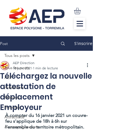
S'inscrire
Post
Tous les posts
AEP Direction
Tous les posts
18 janv. 2021
1 min de lecture
Téléchargez la nouvelle
AEP
attestation de
Adhérents
déplacement
Réseaux
Employeur
Business
À compter du 16 janvier 2021 un couvre-
Attractivité
feu s'applique de 18h à 6h sur 
Accompagnement
l’ensemble du territoire métropolitain.