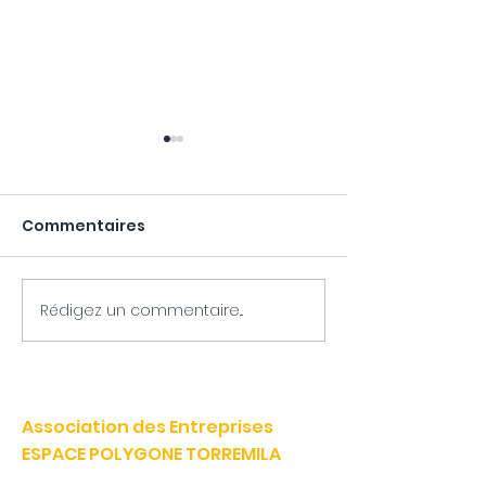
Commentaires
Rédigez un commentaire...
Banque Alimentaire
L'AEP lance AE
66 : la solidarité en
Rebond, le no
action au cœur du
service solida
Polygone
réemploi entr
Association des Entreprises
adhérents
ESPACE POLYGONE TORREMILA