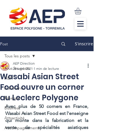
S'inscrire
Post
Tous les posts
AEP Direction
Tous les posts
28 sept. 2021
1 min de lecture
Wasabi Asian Street
AEP
Food ouvre un corner
Adhérents
au Leclerc Polygone
Réseaux
Avec plus de 50 corners en France, 
Business
Wasabi Asian Street Food est l'enseigne 
Attractivité
qui monte dans la fabrication et la 
vente de spécialités asiatiques 
Accompagnement