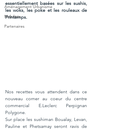
essentiellement basées sur les sushis, 
Aménagement Urbanisme
les woks, les poke et les rouleaux de 
Mobilités
Printemps.
Partenaires
Nos recettes vous attendent dans ce 
nouveau corner au coeur du centre 
commercial E.Leclerc Perpignan 
Polygone. 
Sur place les sushiman Boualay, Levan, 
Pauline et Phetsamay seront ravis de 