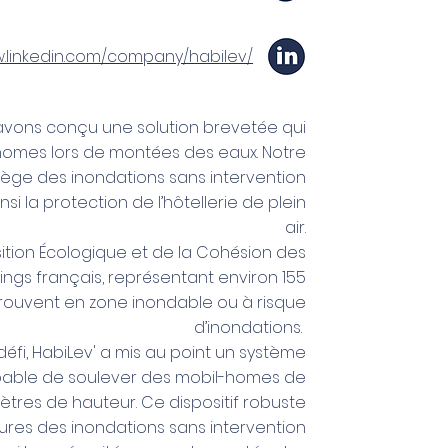
w.linkedin.com/company/habilev/
 avons conçu une solution brevetée qui
homes lors de montées des eaux. Notre
ège des inondations sans intervention
si la protection de l’hôtellerie de plein
air.
nsition Écologique et de la Cohésion des
pings français, représentant environ 155
rouvent en zone inondable ou à risque
d’inondations.
défi, HabiLev' a mis au point un système
pable de soulever des mobil-homes de
ètres de hauteur. Ce dispositif robuste
tures des inondations sans intervention