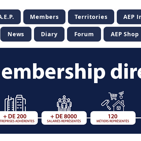
.E.P.
Members
Territories
AEP 
News
Diary
Forum
AEP Shop
embership dir