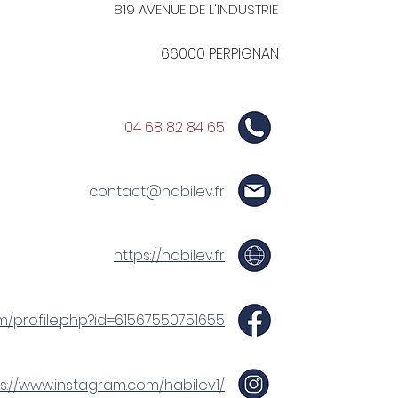
819 AVENUE DE L'INDUSTRIE
66000 PERPIGNAN
04 68 82 84 65
contact@habilev.fr
https://habilev.fr
m/profile.php?id=61567550751655
s://www.instagram.com/habilev1/