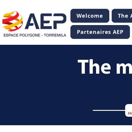
Welcome
The A
Partenaires AEP
The m