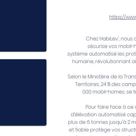
https://ww
Chez HabiLev', nous
sécurise vos mobil-
système automatisé les prot
humaine, révolutionnant ain
Selon le Ministère de la Tra
Territoires, 24 % des cam
000 mobil-homes, se t
Pour faire face à ce 
d’élévation automatisé ca
plus de 6 tonnes jusqu'à 2 m
et fiable protège vos struc