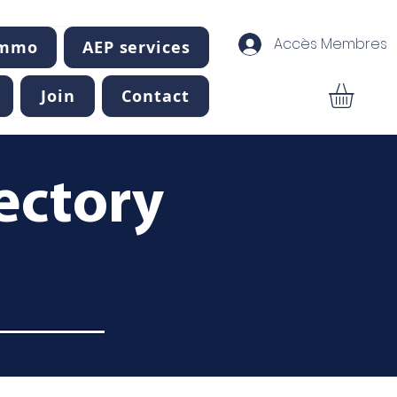
Accès Membres
Immo
AEP services
Join
Contact
ectory