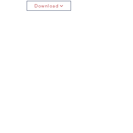
Download
Return to the AEP Membership Directory