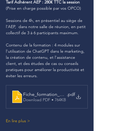
Tarif Adhérent AEP : 280€ TTC la session 
(Prise en charge possible par vos OPCO)
Sessions de 4h, en présentiel au siège de 
l'AEP,  dans notre salle de réunion, en petit 
collectif de 3 à 6 participants maximum.
Contenu de la formation : 4 modules sur 
l’utilisation de ChatGPT dans le marketing, 
la création de contenu, et l’assistance 
client, et des études de cas ou conseils 
pratiques pour améliorer la productivité et 
éviter les erreurs.
Fiche_formation_MIF_CHATGPT
.pdf
Download PDF • 764KB
En lire plus >