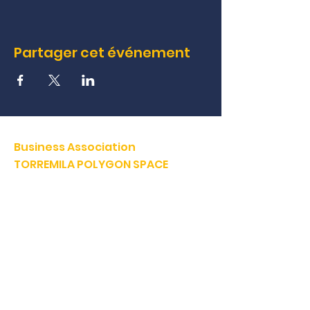
Partager cet événement
Business Association
TORREMILA POLYGON SPACE
Defend and build our territory to accelerate the success of
our businesses.
E-mail:
contact@espacepolygone.com
Such:
04 68 52 52 82
-
Mobile :
06 28 90 55 38
51 Rue Louis Delaunay -
66000 Perpignan
SIRET:
399 366 624 00019
- APE 9499Z
VAT INFRACOM:
FR
19 399 366 624