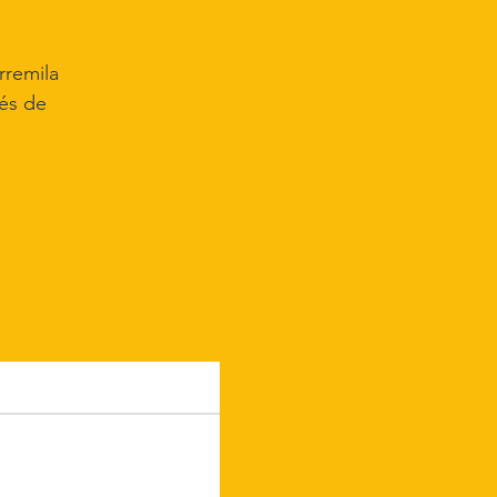
rremila
tés de