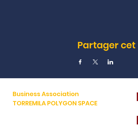
Partager ce
Business Association
TORREMILA POLYGON SPACE
Defend and build our territory to accelerate the success of our
businesses.