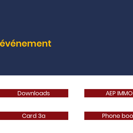
t événement
Downloads
AEP IMMO
Card 3a
Phone boo