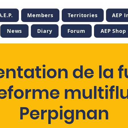
.E.P.
Members
Territories
AEP 
News
Diary
Forum
AEP Shop
entation de la f
eforme multifl
Perpignan