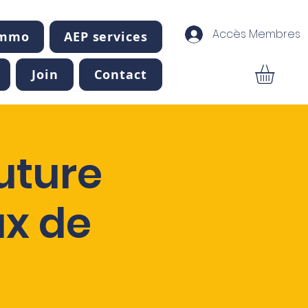
Accès Membres
Immo
AEP services
Join
Contact
uture
ux de