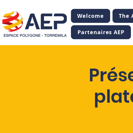
Welcome
The A
Partenaires AEP
Prés
plat