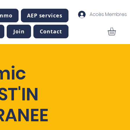
Accès Membres
Immo
AEP services
Join
Contact
mic
T'IN
RANEE