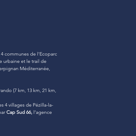
es 4 communes de l'Ecoparc 
 urbaine et le trail de 
 Perpignan Méditerranée, 
rando (7 km, 13 km, 21 km, 
 4 villages de Pézilla-la-
ar 
Cap Sud 66, 
l’agence 