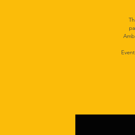
Th
pa
Amba
Event