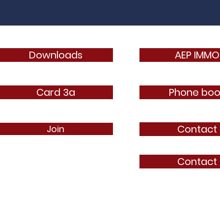
Downloads
AEP IMMO
Card 3a
Phone boo
Contact
Join
Contact