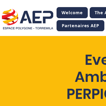
Welcome
The A
Partenaires AEP
Ev
Amb
PERP