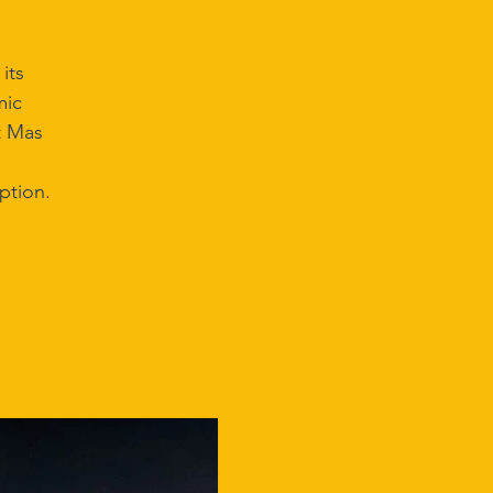
its
mic
t Mas
ption.