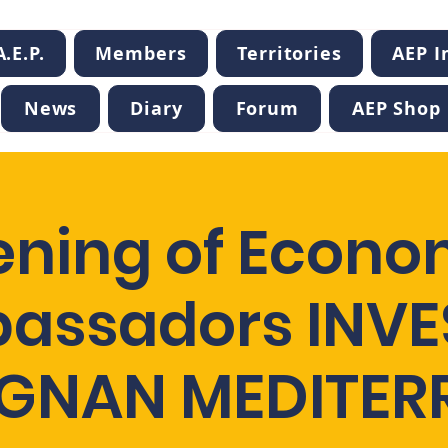
.E.P.
Members
Territories
AEP 
News
Diary
Forum
AEP Shop
ening of Econo
assadors INVES
IGNAN MEDITER