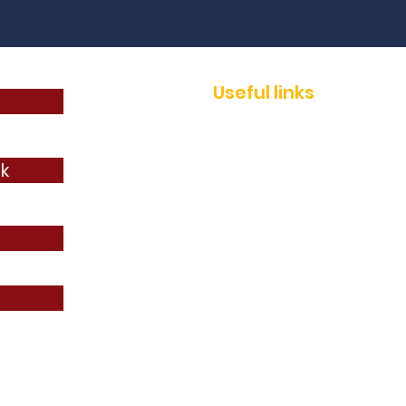
Useful links
Join
News
k
Events
Services
AEP shop
Contact
AEP IMMO