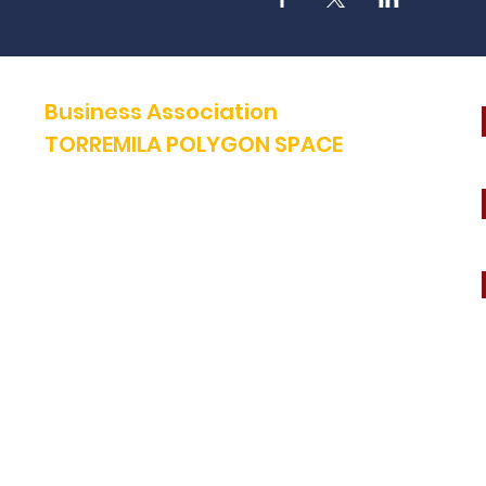
Business Association
TORREMILA POLYGON SPACE
Defend and build our territory to accelerate the success of our
businesses.
E-mail:
contact@espacepolygone.com
Such:
04 68 52 52 82 -
Mobile :
06 28 90 55 38
51 Rue Louis Delaunay -
66000 Perpignan
SIRET:
399 366 624 00019 - APE 9499Z
VAT INFRACOM:
FR 19 399 366 624