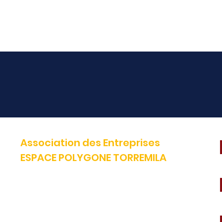
Association des Entreprises
ESPACE POLYGONE TORREMILA
Défendre et construire notre territoire pour accélérer la réussite
de nos entreprises.
E-mail:
contact@espacepolygone.com