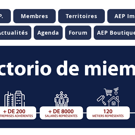
P.
Membres
Territoires
AEP I
Actualités
Agenda
Forum
AEP Boutiqu
ctorio de mie