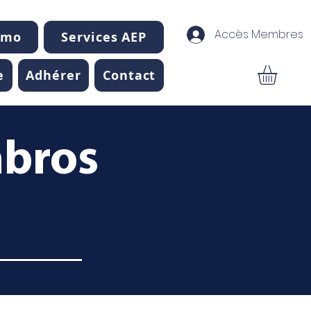
Accès Membres
mmo
Services AEP
e
Adhérer
Contact
mbros