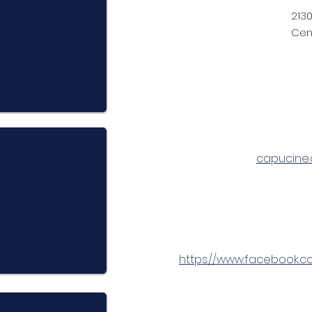
213
Cen
capucine.
https://www.facebook.co