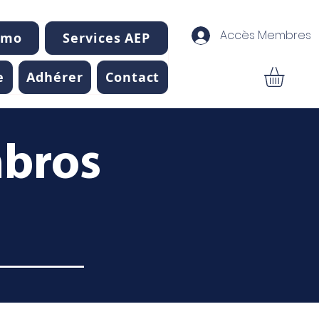
Accès Membres
mmo
Services AEP
e
Adhérer
Contact
mbros