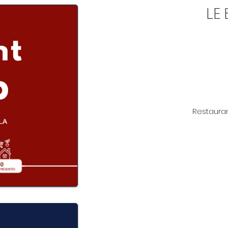
LE 
Restauran