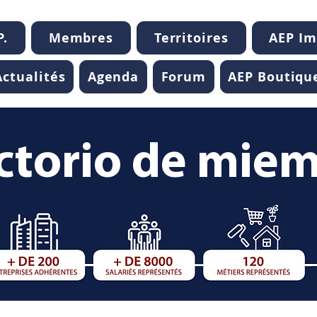
P.
Membres
Territoires
AEP I
Actualités
Agenda
Forum
AEP Boutiqu
ctorio de mie