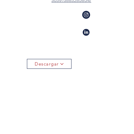
303973883285854/
Descargar