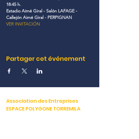
18:45 h.
Estadio Aimé Giral - Salón LAFAGE - 
Callejón Aimé Giral - PERPIGNAN
VER INVITACIÓN
Partager cet événement
Association des Entreprises
ESPACE POLYGONE TORREMILA
Défendre et construire notre territoire pour accélérer la
réussite de nos entreprises.
E-mail:
contact@espacepolygone.com