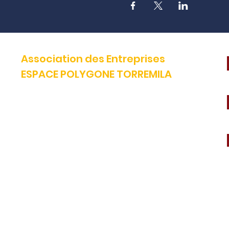
Association des Entreprises
ESPACE POLYGONE TORREMILA
Défendre et construire notre territoire pour accélérer la réussite
de nos entreprises.
E-mail:
contact@espacepolygone.com
Tél:
04 68 52 52 82 -
Mobile :
06 28 90 55 38
51 Rue Louis Delaunay -
66000 Perpignan
SIRET :
399 366 624 00019 - APE 9499Z
TVA INFRACOM :
FR 19 399 366 624