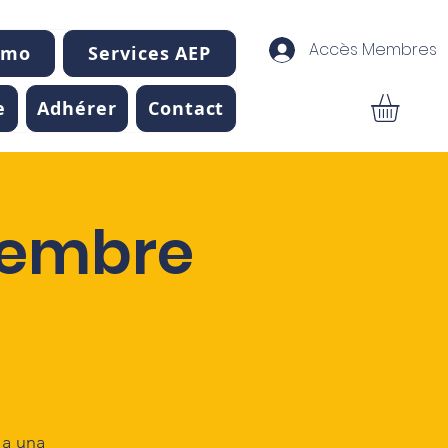
Accès Membres
mmo
Services AEP
e
Adhérer
Contact
ciembre
 a una