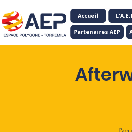
Accueil
L'A.E.
Partenaires AEP
Afterw
Para 