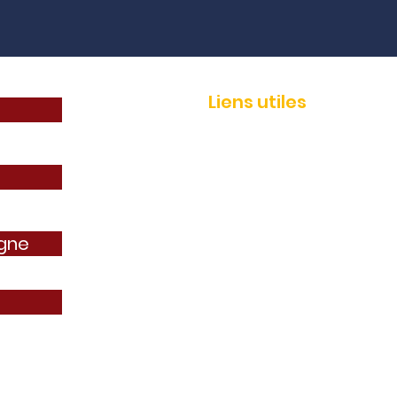
Liens utiles
Adhérer
Actualités
Événements
Services
igne
Boutique AEP
Contact
AEP IMMO