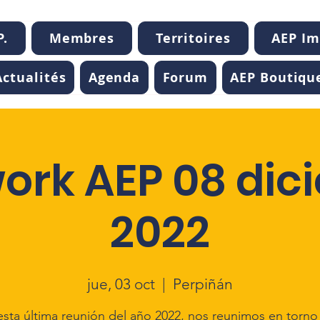
P.
Membres
Territoires
AEP I
Actualités
Agenda
Forum
AEP Boutiqu
ork AEP 08 di
2022
jue, 03 oct
  |  
Perpiñán
esta última reunión del año 2022, nos reunimos en torno