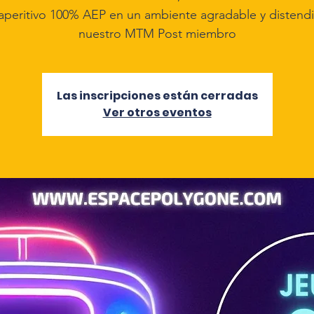
aperitivo 100% AEP en un ambiente agradable y distend
nuestro MTM Post miembro
Las inscripciones están cerradas
Ver otros eventos