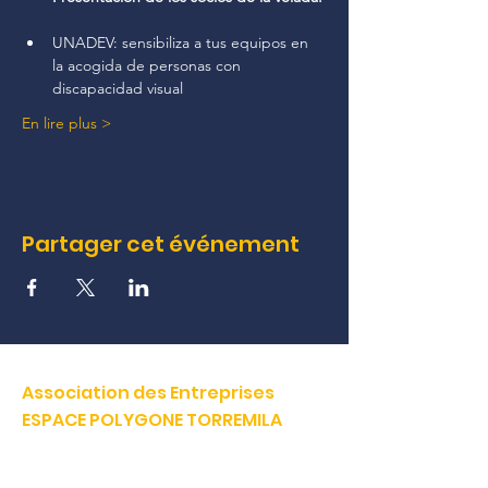
UNADEV: sensibiliza a tus equipos en 
la acogida de personas con 
discapacidad visual
En lire plus >
Partager cet événement
Association des Entreprises
ESPACE POLYGONE TORREMILA
Défendre et construire notre territoire pour accélérer la
réussite de nos entreprises.