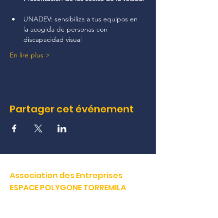
UNADEV: sensibiliza a tus equipos en 
la acogida de personas con 
discapacidad visual
En lire plus >
Partager cet événement
Association des Entreprises
ESPACE POLYGONE TORREMILA
Défendre et construire notre territoire pour accélérer la
réussite de nos entreprises.