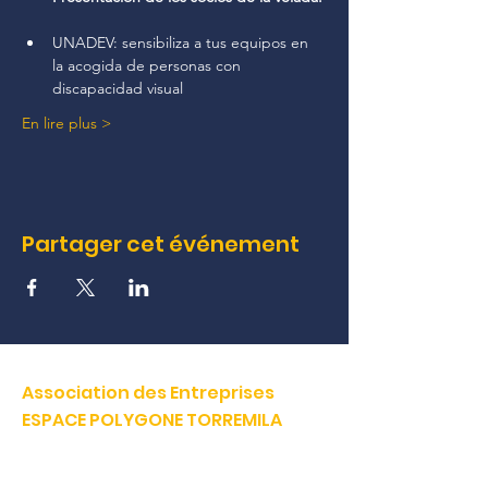
UNADEV: sensibiliza a tus equipos en 
la acogida de personas con 
discapacidad visual
En lire plus >
Partager cet événement
Association des Entreprises
ESPACE POLYGONE TORREMILA
Défendre et construire notre territoire pour accélérer la
réussite de nos entreprises.