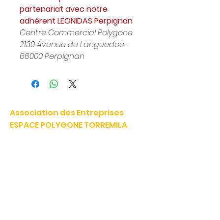
partenariat avec notre
adhérent LEONIDAS Perpignan
Centre Commercial Polygone
2130 Avenue du Languedoc -
66000 Perpignan
Association des Entreprises
ESPACE POLYGONE TORREMILA
Défendre et construire notre territoire pour accélérer la
réussite de nos entreprises.
E-mail:
contact@espacepolygone.com
Tél:
04 68 52 52 82
-
Mobile :
06 28 90 55 38
51 Rue Louis Delaunay -
66000 Perpignan
SIRET :
399 366 624 00019
- APE 9499Z
TVA INFRACOM :
FR
19 399 366 624