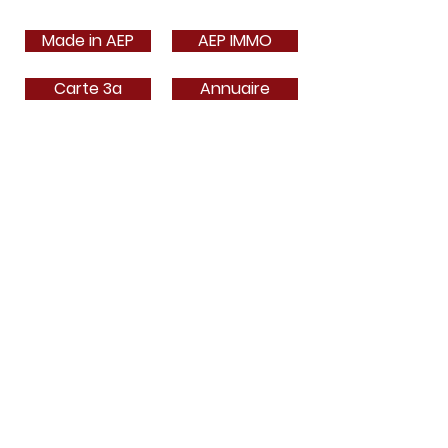
Made in AEP
AEP IMMO
Carte 3a
Annuaire
Contact
Adhérer en ligne
Bulletin Adhésion 2025
Liens utiles
Adhérer
Actualités
Événements